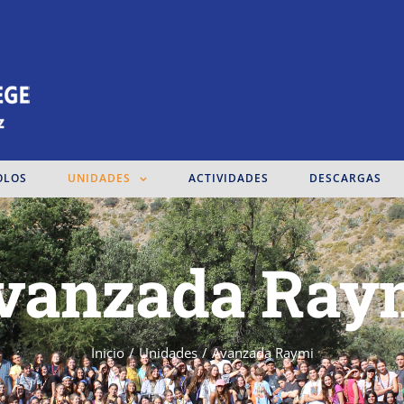
OLOS
UNIDADES
ACTIVIDADES
DESCARGAS
vanzada Ray
Inicio
/
Unidades
/
Avanzada Raymi